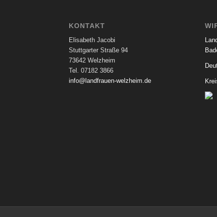
KONTAKT
WI
Elisabeth Jacobi
Lan
Stuttgarter Straße 94
Bad
73642 Welzheim
Deu
Tel. 07182 3866
info@landfrauen-welzheim.de
Kre