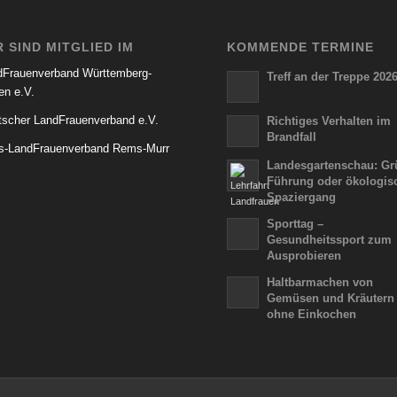
R SIND MITGLIED IM
KOMMENDE TERMINE
dFrauenverband Württemberg-
Treff an der Treppe 202
en e.V.
tscher LandFrauenverband e.V.
Richtiges Verhalten im
Brandfall
is-LandFrauenverband Rems-Murr
Landesgartenschau: Gr
Führung oder ökologis
Spaziergang
Sporttag –
Gesundheitssport zum
Ausprobieren
Haltbarmachen von
Gemüsen und Kräutern
ohne Einkochen