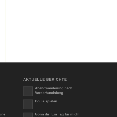
AKTUELLE BERICHTE
6
Abendwanderung nach
Vorderhundsberg
Boule spielen
üne
Gönn dir! Ein Tag für mich!