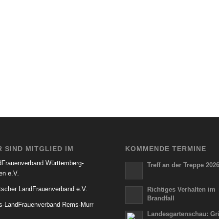
R SIND MITGLIED IM
KOMMENDE TERMINE
dFrauenverband Württemberg-
Treff an der Treppe 202
en e.V.
tscher LandFrauenverband e.V.
Richtiges Verhalten im
Brandfall
is-LandFrauenverband Rems-Murr
Landesgartenschau: Gr