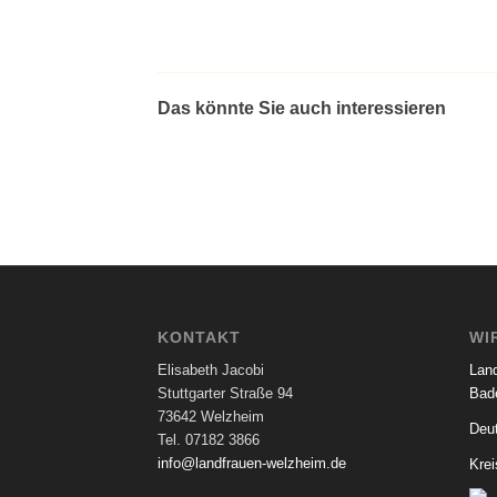
Das könnte Sie auch interessieren
KONTAKT
WI
Elisabeth Jacobi
Lan
Stuttgarter Straße 94
Bad
73642 Welzheim
Deu
Tel. 07182 3866
info@landfrauen-welzheim.de
Kre